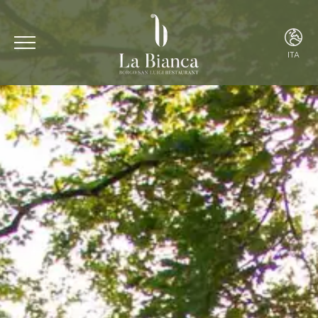
ITA
ITA
ENG