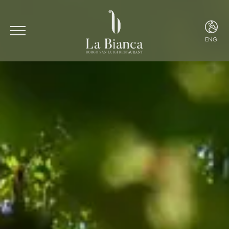
ENG
ITA
ENG