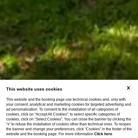
X
This website uses cookies
This website and the booking page use technical cookies and, only with
your consent, analytical and marketing cookies for targeted advertising and
ad personalization. To consent to the installation of all categories of
cookies, click on “Accept All Cookies”; to select specific categories of
cookies, click on “Select Cookies”; You can close the banner by clicking the
“x” to refuse the installation of cookies other than technical ones. To reopen
the banner and change your preferences, click “Cookies” in the footer of the
website and the booking page. For more information
Click here
.